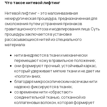
Что такое нитевой лифтинг
Нитевой лифтинг – это малоинвазивная
нехирургическая процедура, предназначенная для
омоложения путем устранения признаков
гравитационного птоза и моделирования лица. Суть
процедуры заключается в установке
рассасывающихся нитей из специального
материала:
нити внедряются в ткани и механически
перемещают кожу в правильное положение;
они формируют прочный, устойчивый каркас,
который удерживает мягкие ткани и не дает им
«ползти» вниз;
благодаря микроскопическим насечкам нити
надежно фиксируются в тканях;
со временем нити «обрастают»
соединительной тканью, сотканной из
коллагеновых волокон, которая формирует