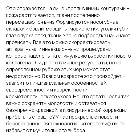
Это отражается на лице «поплывшими» контурами –
кожа растягивается, ткани постепенно
перемещаются вниз. Формируются носогубные
складки и брыли, морщины-марионетки, уголки губ и
глаз опускаются, ткани в зоне подбородка начинают
провисать. Все это можно скорректировать
аппаратными и инъекционными процедурами,
которые нацелены на стимуляцию выработки нового
коллагена. Они дают отличные результаты, но на
определенном рубеже этих мер может стать
недостаточно. В каком возрасте это произойдет –
зависит от индивидуальных особенностей,
своевременности и корректности
косметологического ухода. Но что делать, если так
важно сохранять молодость и оставаться
безупречно красивой, а к хирургической коррекции
прибегать страшно? У нас прекрасные новости –
безоперационная технология нитевого лифтинга
избавит от мучительного выбора.