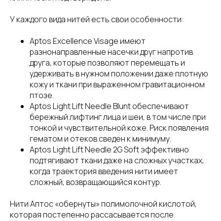
У каждого вида нитей есть свои особенности:
Aptos Excellence Visage имеют
разнонаправленные насечки друг напротив
друга, которые позволяют перемещать и
удерживать в нужном положении даже плотную
кожу и ткани при выраженном гравитационном
птозе.
Aptos Light Lift Needle Blunt обеспечивают
бережный лифтинг лица и шеи, в том числе при
тонкой и чувствительной коже. Риск появления
гематом и отеков сведен к минимуму.
Aptos Light Lift Needle 2G Soft эффективно
подтягивают ткани даже на сложных участках,
когда траектория введения нити имеет
сложный, возвращающийся контур.
Нити Аптос «обернуты» полимолочной кислотой,
которая постепенно рассасывается после