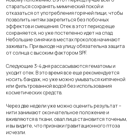
стараться сохранять мимический покой и
отказаться от употребления горячей пищи, чтобы
позволить нитям закрепиться без побочных
эффектов и смещения. Отек в этот период еще
сохраняется, но уже постепенно идет на спад.
Небольшие синячки в местах проколов начинают
заживать. При выходе на улицу обязательна защита
от солнца с высоким фактором SPF.
Следующие 3-4 дня рассасываются гематомы и
уходит отек. В это время все еще рекомендуется
носить бандаж, но уже можно умываться кипяченой
или фильтрованной водой без использования
косметических средств.
Через две недели уже можно оценить результат –
нити занимают окончательное положение и
вживляются в ткани, овал лица становится точеным,
и вы видите, что признаки гравитационного птоза
исчезли.