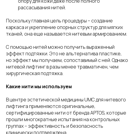
опору для кожи даже после полного
рассасывания нитей.
Поскольку главная цель процедуры – создание
каркаса и укрепление опорных структур для мягких
тканей, она еще называется нитевым армированием.
С помощью нитей можно получить выраженный
эффект подтяжки. Это не альтернатива пластике,
но эффект мы получаем, сопоставимый с ней. Однако
нитевой лифтинг в разы менее травматичен, чем
хирургическая подтяжка.
Какие нити мы используем
В центре эстетической медицины UMC для нитевого
лифтинга применяются оригинальные,
сертифицированные нити от бренда APTOS, которые
прошли многократные испытания на контрольных
группах – эффективность и безопасность
клинически подтверждена.