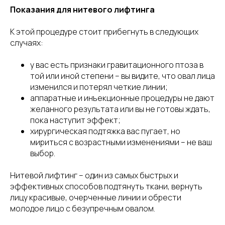
Показания для нитевого лифтинга
К этой процедуре стоит прибегнуть в следующих
случаях:
у вас есть признаки гравитационного птоза в
той или иной степени – вы видите, что овал лица
изменился и потерял четкие линии;
аппаратные и инъекционные процедуры не дают
желанного результата или вы не готовы ждать,
пока наступит эффект;
хирургическая подтяжка вас пугает, но
мириться с возрастными изменениями – не ваш
выбор.
Нитевой лифтинг – один из самых быстрых и
эффективных способов подтянуть ткани, вернуть
лицу красивые, очерченные линии и обрести
молодое лицо с безупречным овалом.