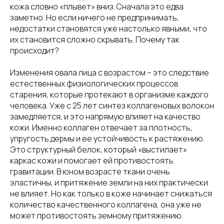
кожа словно «плывет» вниз. Сначала это едва
заметно. Но если ничего не предпринимать,
недостатки становятся уже настолько явными, что
их становится сложно скрывать. Почему так
происходит?
Изменения овала лица с возрастом – это следствие
естественных физиологических процессов
старения, которые протекают в организме каждого
человека. Уже с 25 лет синтез коллагеновых волокон
замедляется, и это напрямую влияет на качество
кожи. Именно коллаген отвечает за плотность,
упругость дермы и ее устойчивость к растяжению.
Это структурный белок, который «выстилает»
каркас кожи и помогает ей противостоять
гравитации. В юном возрасте ткани очень
эластичны, и притяжение земли на них практически
не влияет. Но как только в коже начинает снижаться
количество качественного коллагена, она уже не
может противостоять земному притяжению.