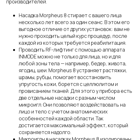
производителей.
Насадка Morpheus 8 стирает с вашего лица
несколько лет всего за один сеанс. В этом его
выгодное отличие от других установок: вам не
нужно проходить целый курс процедур, после
каждой из которых требуется реабилитация.
Проводить RF-лифтинг с помощью аппарата
INMODE можно не только для лица, но и для
любой зоны тела — например, бедер, живота,
ягодиц, шеи. Morpheus 8 устраняет растяжки,
шрамы, рубцы, помогает восстановить
упругость кожи, борется с целлюлитом и
провисанием тканей. Для этого у прибора есть
две отдельные насадки с разным числом
микроигл. Они позволяют воздействовать на
лицо и тело с учетом анатомических
особенностей каждой области. Так
достигается максимальный эффект, который
сохраняется надолго.
Микроиглы в насадках Morpheus 8 изолированы