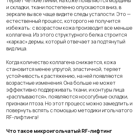
теряет четкие линии, на коже появляются морщины
и складки, ткани постепенно опускаются вниз, в
зеркале вы все чаще видите следы усталости. Это —
естественный процесс, которого не получится
избежать: с возрастом кожа производит все меньше
коллагена. Из этого структурного белка строится
«каркас» дермы, который отвечает за подтянутый
вид лица.
Когда количество коллагена снижается, кожа
становится менее упругой, эластичной, теряет
устойчивость к растяжению, на ней появляются
возрастные изменения. Она больше не может
эффективно поддерживать ткани, и контуры лица
«расплываются», появляются носогубные складки,
признаки птоза. Но этот процесс можно замедлить и
повернуть вспять с помощью методики игольчатого
RF-лифтинга!
Что такое микроигольчатый RF-лифтинг