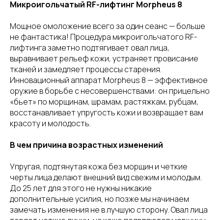
Микроигольчатый RF-лифтинг Morpheus 8
Мощное омоложение всего за один сеанс — больше
не фантастика! Процедура микроигольчатого RF-
лифтинга заметно подтягивает овал лица,
выравнивает рельеф кожи, устраняет провисание
тканей и замедляет процессы старения.
Инновационный аппарат Morpheus 8 — эффективное
оружие в борьбе с несовершенствами: он прицельно
«бьет» по морщинам, шрамам, растяжкам, рубцам,
восстанавливает упругость кожи и возвращает вам
красоту и молодость.
В чем причина возрастных изменений
Упругая, подтянутая кожа без морщин и четкие
черты лица делают внешний вид свежим и молодым.
До 25 лет для этого не нужны никакие
дополнительные усилия, но позже мы начинаем
замечать изменения не в лучшую сторону. Овал лица