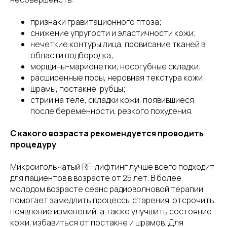
признаки гравитационного птоза;
снижение упругости и эластичности кожи;
нечеткие контуры лица, провисание тканей в
области подбородка;
морщины-марионетки, носогубные складки;
расширенные поры, неровная текстура кожи;
шрамы, постакне, рубцы;
стрии на теле, складки кожи, появившиеся
после беременности, резкого похудения.
С какого возраста рекомендуется проводить
процедуру
Микроигольчатый RF-лифтинг лучше всего подходит
для пациентов в возрасте от 25 лет. В более
молодом возрасте сеанс радиоволновой терапии
помогает замедлить процессы старения. отсрочить
появление изменений, а также улучшить состояние
кожи, избавиться от постакне и шрамов. Для