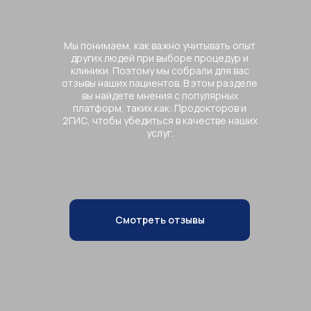
Мы понимаем, как важно учитывать опыт
других людей при выборе процедур и
клиники. Поэтому мы собрали для вас
отзывы наших пациентов. В этом разделе
вы найдете мнения с популярных
платформ, таких как: Продокторов и
2ГИС, чтобы убедиться в качестве наших
услуг.
Смотреть отзывы