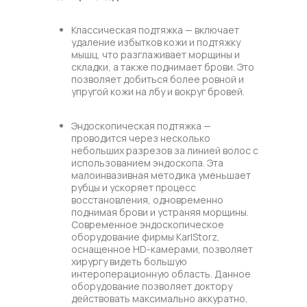
Классическая подтяжка — включает
удаление избытков кожи и подтяжку
мышц, что разглаживает морщины и
складки, а также поднимает брови. Это
позволяет добиться более ровной и
упругой кожи на лбу и вокруг бровей.
Эндоскопическая подтяжка —
проводится через несколько
небольших разрезов за линией волос с
использованием эндоскопа. Эта
малоинвазивная методика уменьшает
рубцы и ускоряет процесс
восстановления, одновременно
поднимая брови и устраняя морщины.
Современное эндоскопическое
оборудование фирмы KarlStorz,
оснащенное HD-камерами, позволяет
хирургу видеть большую
интероперационную область. Данное
оборудование позволяет доктору
действовать максимально аккуратно,