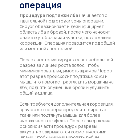
операция
Процедура подтяжки лба
начинается с
тщательной подготовки зоны операции.
Хирург обезжиривает и дезинфицирует
область лба и бровей, после чего наносит
разметку, обозначая участки, подлежащие
коррекции. Операция проводится под общей
или местной анестезией.
После анестезии хирург делает небольшой
разрез за линией роста волос, чтобы
минимизировать видимость шрамов. Через
этот разрез происходит подтяжка кожи и
мышц, что помогает разгладить морщины на
лбу, поднять опущенные брови и улучшить
общий вид лица.
Если требуется дополнительная коррекция,
врач может перераспределить жировые
ткани или подтянуть мышцы для более
выраженного эффекта. После завершения
основной части процедуры разрезы
аккуратно закрываются косметическими
швами, чтобы минимизировать рубцы.