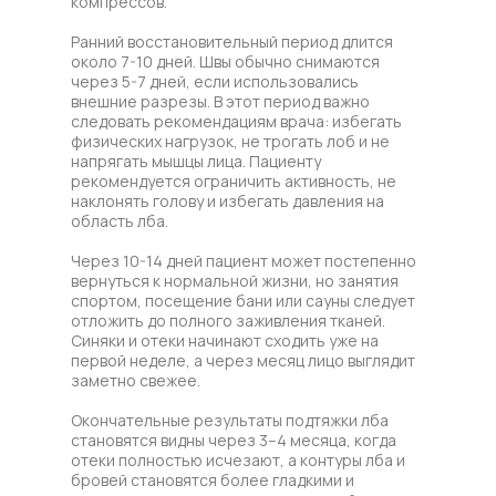
компрессов.
Ранний восстановительный период длится
около 7-10 дней. Швы обычно снимаются
через 5-7 дней, если использовались
внешние разрезы. В этот период важно
следовать рекомендациям врача: избегать
физических нагрузок, не трогать лоб и не
напрягать мышцы лица. Пациенту
рекомендуется ограничить активность, не
наклонять голову и избегать давления на
область лба.
Через 10-14 дней пациент может постепенно
вернуться к нормальной жизни, но занятия
спортом, посещение бани или сауны следует
отложить до полного заживления тканей.
Синяки и отеки начинают сходить уже на
первой неделе, а через месяц лицо выглядит
заметно свежее.
Окончательные результаты подтяжки лба
становятся видны через 3–4 месяца, когда
отеки полностью исчезают, а контуры лба и
бровей становятся более гладкими и