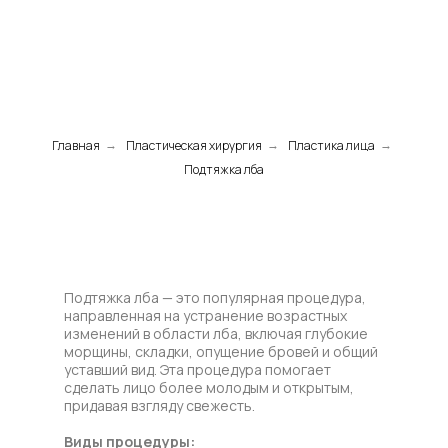
Главная
Пластическая хирургия
Пластика лица
→
→
→
Подтяжка лба
Подтяжка лба — это популярная процедура,
направленная на устранение возрастных
изменений в области лба, включая глубокие
морщины, складки, опущение бровей и общий
уставший вид. Эта процедура помогает
сделать лицо более молодым и открытым,
придавая взгляду свежесть.
Виды процедуры: