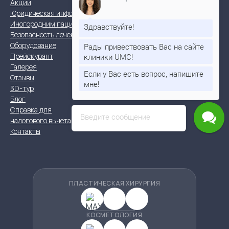
Акции
05-05
Юридическая информация
Иногородним пациентам
Здравствуйте!
info@umc-clinic.com
Безопасность лечения
Оборудование
г. Новосибирск, ул.
Рады привествовать Вас на сайте
Прейскурант
клиники UMC!
Крылова 49
Галерея
Если у Вас есть вопрос, напишите
Пн - Сб | 8:00 - 20:00
Отзывы
мне!
3D-тур
Блог
Справка для
Введите сообщение
налогового вычета
Контакты
ПЛАСТИЧЕСКАЯ ХИРУРГИЯ
КОСМЕТОЛОГИЯ