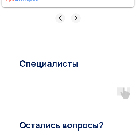
проблеме, провела осмотр, рассказала план
проведения процедур и ответила на все вопросы.
В процессе процедуры постоянно интересовалась
самочувствием и была очень вежлива. Планирую
теперь пройти весь курс процедур у Анны
Станиславовны.
Специалисты
Остались вопросы?