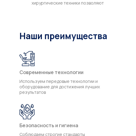
хирургические техники позволяют
минимизировать следы вмешательства,
делая шрамы практически
незаметными.
В клинике UMC подтяжка лба проводится
Наши преимущества
высококвалифицированными хирургами,
которые используют новейшие технологии.
Это обеспечивает безопасное и
эффективное омоложение, с быстрым
восстановлением и естественными,
долгосрочными результатами.
Современные технологии
Используем передовые технологии и
оборудование для достижения лучших
результатов
Безопасность и гигиена
Соблюдаем строгие стандарты