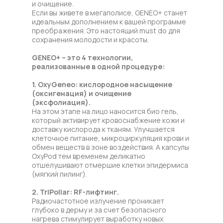
и очищение.
Если вы живете в мегаполисе, GENEO+ станет
идеальным дополнением к вашей программе
преображения. Это настоящий must do для
сохранения молодости и красоты.
GENEO+ – это 4 технологии,
реализованные в одной процедуре:
1. OxyGeneo: кислородное насыщение
(оксигенация) и очищение
(эксфолиация).
На этом этапе на лицо наносится био гель,
который активирует кровоснабжение кожи и
доставку кислорода к тканям. Улучшается
клеточное питание, микроциркуляция крови и
обмен веществ в зоне воздействия. А капсулы
OxyPod тем временем деликатно
отшелушивают отмершие клетки эпидермиса
(мягкий пилинг).
2. TriPollar: RF-лифтинг.
Радиочастотное излучение проникает
глубоко в дерму и за счет безопасного
нагрева стимулирует выработку новых