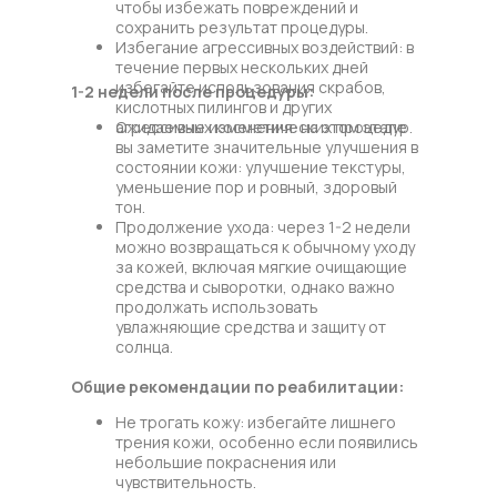
чтобы избежать повреждений и
сохранить результат процедуры.
Избегание агрессивных воздействий: в
течение первых нескольких дней
избегайте использования скрабов,
1-2 недели после процедуры:
кислотных пилингов и других
агрессивных косметических процедур.
Ожидаемые изменения: на этом этапе
вы заметите значительные улучшения в
состоянии кожи: улучшение текстуры,
уменьшение пор и ровный, здоровый
тон.
Продолжение ухода: через 1-2 недели
можно возвращаться к обычному уходу
за кожей, включая мягкие очищающие
средства и сыворотки, однако важно
продолжать использовать
увлажняющие средства и защиту от
солнца.
Общие рекомендации по реабилитации:
Не трогать кожу: избегайте лишнего
трения кожи, особенно если появились
небольшие покраснения или
чувствительность.