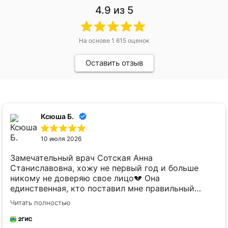
4.9
из 5
На основе
1 615
оценок
Оставить отзыв
Ксюша Б.
10 июля 2026
Замечательный врач Сотская Анна
Станиславовна, хожу не первый год и больше
никому не доверяю свое лицо💔 Она
единственная, кто поставил мне правильный
диагноз и подобрал терапию. Аппараты и все
Читать полностью
инъекционные истории тоже только к ней -
максимально быстро, деликатно и аккуратно