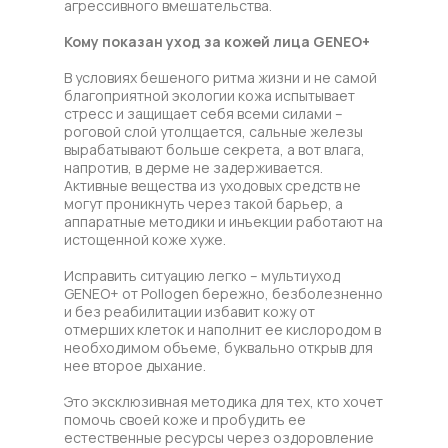
агрессивного вмешательства.
Кому показан уход за кожей лица GENEO+
В условиях бешеного ритма жизни и не самой
благоприятной экологии кожа испытывает
стресс и защищает себя всеми силами –
роговой слой утолщается, сальные железы
вырабатывают больше секрета, а вот влага,
напротив, в дерме не задерживается.
Активные вещества из уходовых средств не
могут проникнуть через такой барьер, а
аппаратные методики и инъекции работают на
истощенной коже хуже.
Исправить ситуацию легко – мультиуход
GENEO+ от Pollogen бережно, безболезненно
и без реабилитации избавит кожу от
отмерших клеток и наполнит ее кислородом в
необходимом объеме, буквально открыв для
нее второе дыхание.
Это эксклюзивная методика для тех, кто хочет
помочь своей коже и пробудить ее
естественные ресурсы через оздоровление