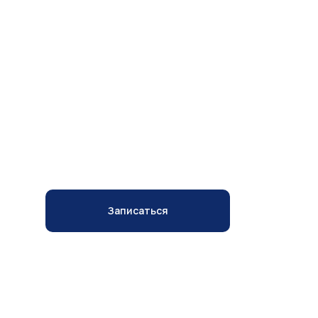
GENEO+ (УХОД ЗА
КОЖЕЙ ЛИЦА)
Записаться