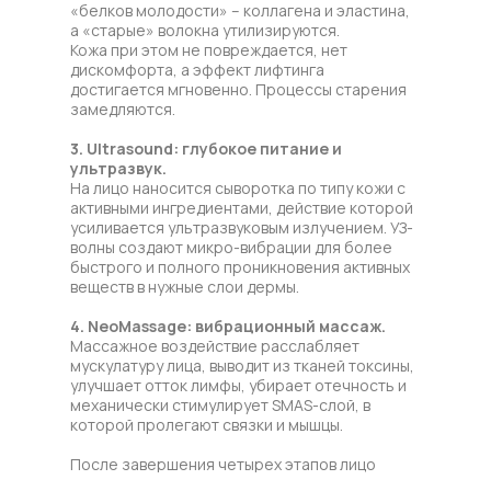
«белков молодости» – коллагена и эластина,
а «старые» волокна утилизируются.
Кожа при этом не повреждается, нет
дискомфорта, а эффект лифтинга
достигается мгновенно. Процессы старения
замедляются.
3. Ultrasound: глубокое питание и
ультразвук.
На лицо наносится сыворотка по типу кожи с
активными ингредиентами, действие которой
усиливается ультразвуковым излучением. УЗ-
волны создают микро-вибрации для более
быстрого и полного проникновения активных
веществ в нужные слои дермы.
4. NeoMassage: вибрационный массаж.
Массажное воздействие расслабляет
мускулатуру лица, выводит из тканей токсины,
улучшает отток лимфы, убирает отечность и
механически стимулирует SMAS-слой, в
которой пролегают связки и мышцы.
После завершения четырех этапов лицо
становится свежим и отдохнувшим, как после