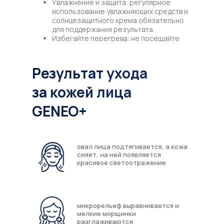
Увлажнение и защита: регулярное
использование увлажняющих средств и
солнцезащитного крема обязательно
для поддержания результата.
Избегайте перегрева: не посещайте
сауны, горячие ванны и избегайте
длительного пребывания на солнце в
первые дни после процедуры, чтобы
Результат ухода
ускорить восстановление кожи.
за кожей лица
GENEO+
овал лица подтягивается, а кожа
сияет, на ней появляется
красивое светоотражение
микрорельеф выравнивается и
мелкие морщинки
разглаживаются