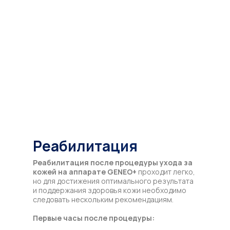
крема или сыворотки. Врач даёт
рекомендации по дальнейшему уходу,
включая использование увлажняющих
средств и защиту от солнца. Важно также
соблюдать регулярный режим ухода, чтобы
продлить эффект от процедуры.
Реабилитация
Реабилитация после процедуры ухода за
кожей на аппарате
GENEO+
проходит легко,
но для достижения оптимального результата
и поддержания здоровья кожи необходимо
следовать нескольким рекомендациям.
Первые часы после процедуры: