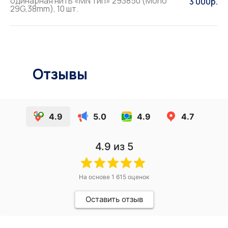
одинарная нить «MN тип» 293850 (Mono
3 000р.
29G,38mm), 10 шт.
Отзывы
4.9
5.0
4.9
4.7
4.9
из 5
На основе
1 615
оценок
Оставить отзыв