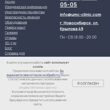
Акции
05-05
Юридическая информация
Иногородним пациентам
info@umc-clinic.com
Безопасность лечения
Оборудование
г. Новосибирск, ул.
Прейскурант
Крылова 49
Галерея
Пн - Сб | 8:00 - 20:00
Отзывы
3D-тур
Блог
Справка для
налогового вычета
В целях улучшения работы
сайт использует
Контакты
cookie
.
Продолжая пользоваться сайтом,
Вы
выражаете свое согласие на обработку
Ваших
статистических данных с использованием
Я СОГЛАСЕН
метрических программ
(Яндекс Метрика и других).
ПЛАСТИЧЕСКАЯ ХИРУРГИЯ
В случае отказа Вы можете отключить
сохранение cookie в настройках Вашего
браузера или прекратить использование
КОСМЕТОЛОГИЯ
сайта.