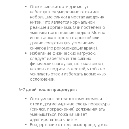
Отек и синяки: в эти дни могут
наблюдаться умеренные отеки или
небольшие синяки в местах введения
нитей, что является нормальной
реакцией организма. Они постепенно
уменьшатся в течение недели. Можно
использовать кремы с арникой или
другие средства для устранения
синяков (по рекомендации врача).
Избегание физических нагрузок:
следует избегать интенсивных
физических нагрузок, включая спорт,
наклоны и подъем тяжестей, чтобы не
усиливать отек и избежать возможных
осложнений.
4-7 дней после процедуры:
Отек уменьшается: к этому времени
отек и другие видимые следы процедуры
(синяки, покраснения) должны начать
уменьшаться. Кожа начинает
адаптироваться к нитям.
Воздержание от тепловых процедур: на