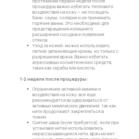
протяжении первой недели после
процедуры важно избегать теплового
воздействия на кожу — не посещать
бани, сауны, солярии и не принимать
горячие ванны. Это необходимо для
предотвращения излишнего
расширения сосудов и появления
отеков.
Уход за кожей: можно использовать
легкие увлажняющие кремы, но только с
разрешения врача. Важно избегать
агрессивных косметических средств,
таких как скрабы или кислоты.
1-2 недели после процедуры:
Ограничение активной мимики и
воздействия на кожу: все еще
рекомендуется воздерживаться от
активных мимических движений, так как
нити продолжают закрепляться в
тканях.
Снятие швов (если требуется): если при
установке нитей использовались
нерассасывающиеся нити, врач может