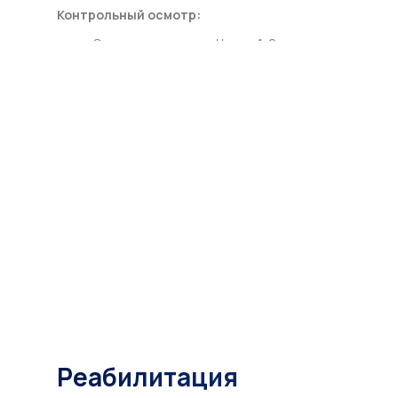
Контрольный осмотр:
Оценка результата: Через 1-2 недели
после процедуры врач проводит
контрольный осмотр, чтобы убедиться,
что нити установлены правильно и
процесс заживления проходит без
осложнений. В случае необходимости
врач может дать дополнительные
рекомендации по уходу или назначить
корректирующие процедуры.
Реабилитация