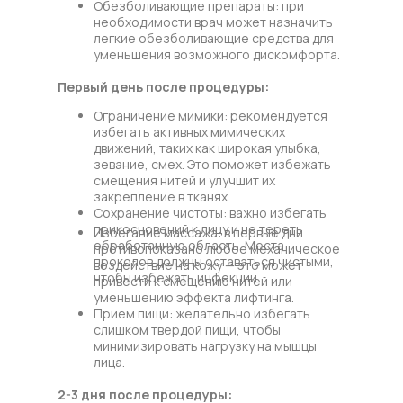
Обезболивающие препараты: при
необходимости врач может назначить
легкие обезболивающие средства для
уменьшения возможного дискомфорта.
Первый день после процедуры:
Ограничение мимики: рекомендуется
избегать активных мимических
движений, таких как широкая улыбка,
зевание, смех. Это поможет избежать
смещения нитей и улучшит их
закрепление в тканях.
Сохранение чистоты: важно избегать
прикосновений к лицу и не тереть
Избегание массажа: в первые дни
обработанную область. Места
противопоказано любое механическое
проколов должны оставаться чистыми,
воздействие на кожу — это может
чтобы избежать инфекции.
привести к смещению нитей или
уменьшению эффекта лифтинга.
Прием пищи: желательно избегать
слишком твердой пищи, чтобы
минимизировать нагрузку на мышцы
лица.
2-3 дня после процедуры: