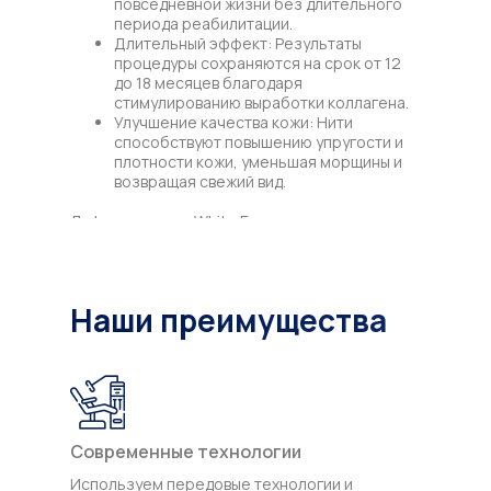
повседневной жизни без длительного
периода реабилитации.
Длительный эффект: Результаты
процедуры сохраняются на срок от 12
до 18 месяцев благодаря
стимулированию выработки коллагена.
Улучшение качества кожи: Нити
способствуют повышению упругости и
плотности кожи, уменьшая морщины и
возвращая свежий вид.
Лифтинг нитями White Ever подходит для
коррекции овала лица, шеи, области
декольте, а также для подтяжки других зон
тела, требующих омоложения и улучшения
тонуса.
Наши преимущества
Современные технологии
Используем передовые технологии и