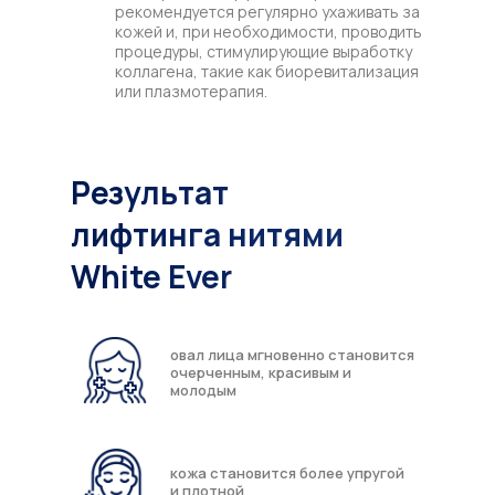
рекомендуется регулярно ухаживать за
кожей и, при необходимости, проводить
процедуры, стимулирующие выработку
коллагена, такие как биоревитализация
или плазмотерапия.
Рекомендации в течение всего периода
реабилитации:
Результат
Избегайте массажа и механического
воздействия: массаж и другие
л
ифтинга
нитями
манипуляции с лицом могут привести к
смещению нитей, особенно в первые
White Ever
недели после процедуры.
Не употребляйте алкоголь и кофе:
алкоголь и кофеин могут вызывать
расширение сосудов и усиление отеков,
поэтому лучше ограничить их
овал лица мгновенно становится
употребление на время реабилитации.
очерченным, красивым и
Используйте солнцезащитные
молодым
средства: в течение всего периода
восстановления важно защищать кожу
от солнца и использовать кремы с
высоким SPF, чтобы избежать
кожа становится более упругой
гиперпигментации.
и плотной