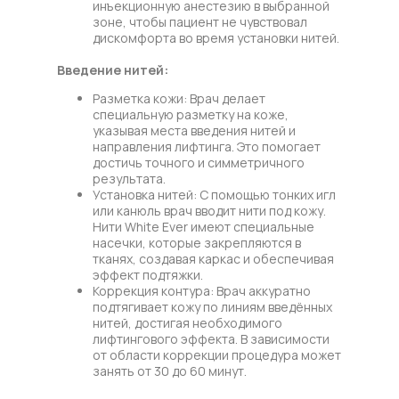
инъекционную анестезию в выбранной
зоне, чтобы пациент не чувствовал
дискомфорта во время установки нитей.
Введение нитей:
Разметка кожи: Врач делает
специальную разметку на коже,
указывая места введения нитей и
направления лифтинга. Это помогает
достичь точного и симметричного
результата.
Установка нитей: С помощью тонких игл
или канюль врач вводит нити под кожу.
Нити White Ever имеют специальные
насечки, которые закрепляются в
тканях, создавая каркас и обеспечивая
эффект подтяжки.
Коррекция контура: Врач аккуратно
подтягивает кожу по линиям введённых
нитей, достигая необходимого
лифтингового эффекта. В зависимости
от области коррекции процедура может
занять от 30 до 60 минут.