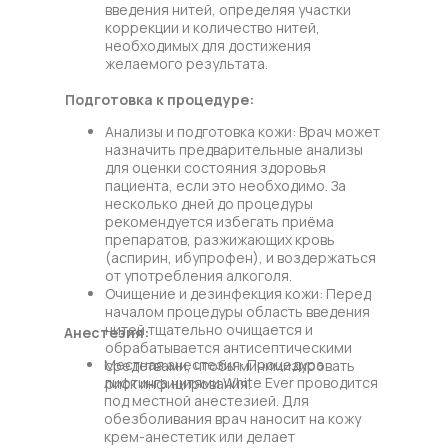
введения нитей, определяя участки
коррекции и количество нитей,
необходимых для достижения
желаемого результата.
Подготовка к процедуре:
Анализы и подготовка кожи: Врач может
назначить предварительные анализы
для оценки состояния здоровья
пациента, если это необходимо. За
несколько дней до процедуры
рекомендуется избегать приёма
препаратов, разжижающих кровь
(аспирин, ибупрофен), и воздержаться
от употребления алкоголя.
Очищение и дезинфекция кожи: Перед
началом процедуры область введения
нитей тщательно очищается и
Анестезия:
обрабатывается антисептическими
Местная анестезия: Процедура
средствами, чтобы минимизировать
лифтинга нитями White Ever проводится
риск инфицирования.
под местной анестезией. Для
обезболивания врач наносит на кожу
крем-анестетик или делает