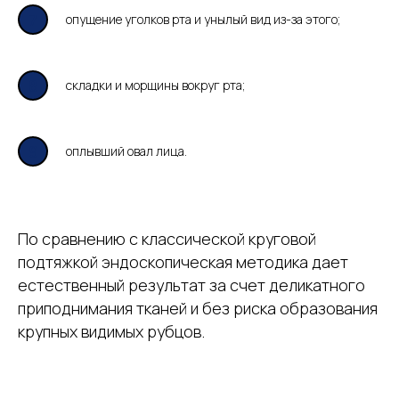
опущение уголков рта и унылый вид из-за этого;
складки и морщины вокруг рта;
оплывший овал лица.
По сравнению с классической круговой
подтяжкой эндоскопическая методика дает
естественный результат за счет деликатного
приподнимания тканей и без риска образования
крупных видимых рубцов.