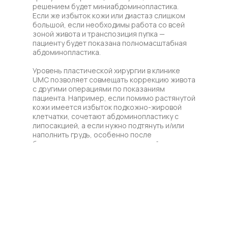
решением будет миниабдоминопластика.
Если же избыток кожи или диастаз слишком
большой, если необходимы работа со всей
зоной живота и транспозиция пупка —
пациенту будет показана полномасштабная
абдоминопластика.
Уровень пластической хирургии в клинике
UMC позволяет совмещать коррекцию живота
с другими операциями по показаниям
пациента. Например, если помимо растянутой
кожи имеется избыток подкожно-жировой
клетчатки, сочетают абдоминопластику с
липосакцией, а если нужно подтянуть и/или
наполнить грудь, особенно после
беременности — с маммопластикой.