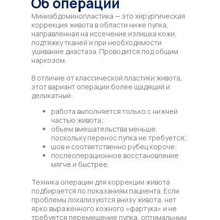
Об операции
Миниабдоминопластика — это хирургическая
коррекция живота в области ниже пупка,
направленная на иссечение излишка кожи,
подтяжку тканей и при необходимости
ушивание диастаза. Проводится под общим
наркозом.
В отличие от классической пластики живота,
этот вариант операции более щадящий и
деликатный:
работа выполняется только с нижней
частью живота;
объем вмешательства меньше,
поскольку перенос пупка не требуется;
шов и соответственно рубец короче;
послеоперационное восстановление
мягче и быстрее.
Техника операции для коррекции живота
подбирается по показаниям пациента. Если
проблемы локализуются внизу живота, нет
ярко выраженного кожного «фартука» и не
требуется перемещение пупка, оптимальным