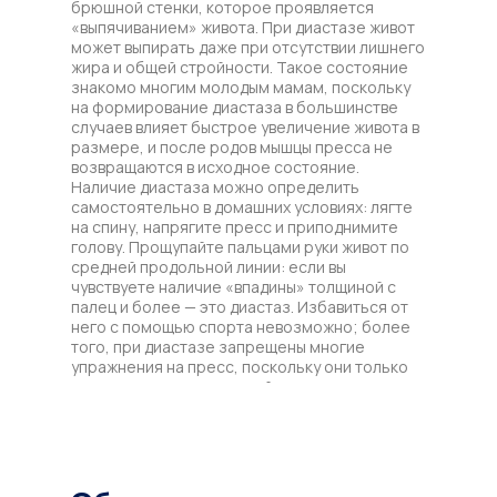
брюшной стенки, которое проявляется
«выпячиванием» живота. При диастазе живот
может выпирать даже при отсутствии лишнего
жира и общей стройности. Такое состояние
знакомо многим молодым мамам, поскольку
на формирование диастаза в большинстве
случаев влияет быстрое увеличение живота в
размере, и после родов мышцы пресса не
возвращаются в исходное состояние.
Наличие диастаза можно определить
самостоятельно в домашних условиях: лягте
на спину, напрягите пресс и приподнимите
голову. Прощупайте пальцами руки живот по
средней продольной линии: если вы
чувствуете наличие «впадины» толщиной с
палец и более — это диастаз. Избавиться от
него с помощью спорта невозможно; более
того, при диастазе запрещены многие
упражнения на пресс, поскольку они только
увеличивают щель прямой мышцы.