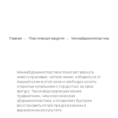
Главная
Пластическая хирургия
Миниабдоминопластика
→
→
Миниабдоминопластика помогает вернуть
животу красивые, четкие линии, избавиться от
лишней кожи в этой зоне и свободно носить
открытые купальники с гордостью за свою
фигуру. Такой вид коррекции менее
травматичен, чем классическая
абдоминопластика, и позволяет быстрее
восстановиться при предсказуемом и
выраженном результате.