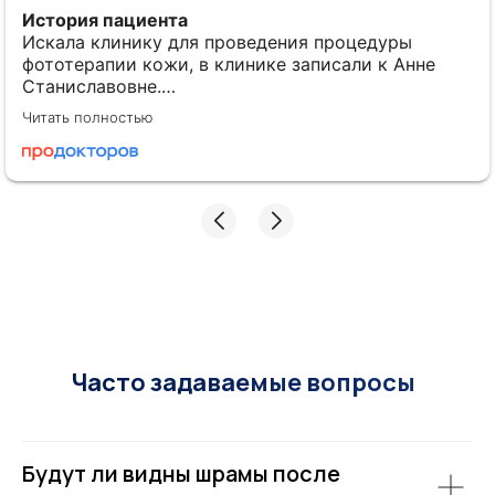
История пациента
Искала клинику для проведения процедуры
фототерапии​ кожи, в клинике записали к Анне
Станиславовне.
Читать полностью
Понравилось
Доктор подробно проконсультировала по моей
проблеме, провела осмотр, рассказала план
проведения процедур и ответила на все вопросы.
В процессе процедуры постоянно интересовалась
самочувствием и была очень вежлива. Планирую
теперь пройти весь курс процедур у Анны
Станиславовны.
Часто задаваемые вопросы
Будут ли видны шрамы после