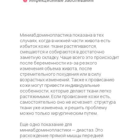
Инфекционные заболевания
Миниабдоминопластика показана в тех
случаях, когда в нижней части живота есть
избыток кожи: ткани растягиваются,
смещаются и собираются в достаточно
заметную складку. Чаще всего это происходит
после беременности из-за резкого
изменения объема живота, после
стремительного похудения или в силу
возрастных изменений. Также к провисанию
кожи могут привести индивидуальные
особенности, которые делают ткани легко
растяжимыми. Если провисание кожи есть,
самостоятельно оно не исчезнет: структура
ткани уже изменена, и решить проблему
можно только хирургическим путем.
Еще одно показание для
миниабдоминопластики — диастаз. Это
расхождение прямой мышцы передней