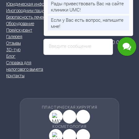
05-05
Рады привествовать Вас на сайте
Юридическая информация
клиники UMC!
Иногородним пациентам
info@umc-clinic.com
Безопасность лечения
Если у Вас есть вопрос, напишите
Оборудование
г. Новосибирск, ул.
мне!
Прейскурант
Крылова 49
Галерея
Пн - Сб | 8:00 - 20:00
Отзывы
Введите сообщение
3D-тур
Блог
Справка для
налогового вычета
Контакты
ПЛАСТИЧЕСКАЯ ХИРУРГИЯ
КОСМЕТОЛОГИЯ