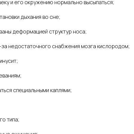
веку и его окружению нормально высыпаться;
тановки дыхания во сне;
ваны деформацией структур носа;
з-за недостаточного снабжения мозга кислородом;
инусит;
еваниям;
ться специальными каплями;
го типа;