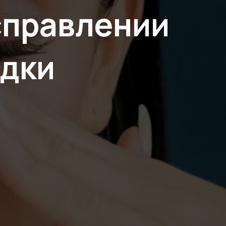
справлении
одки