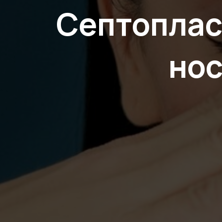
Септоплас
нос