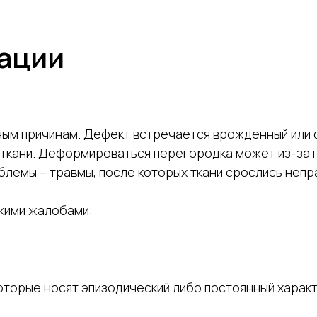
рации
ным причинам. Дефект встречается врожденный или
 ткани. Деформироваться перегородка может из-за п
лемы – травмы, после которых ткани срослись непра
кими жалобами:
оторые носят эпизодический либо постоянный харак