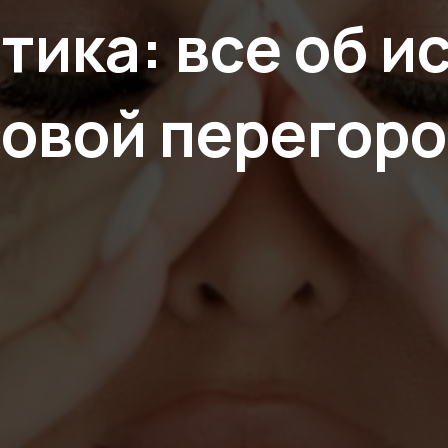
тика: все об и
овой перегор